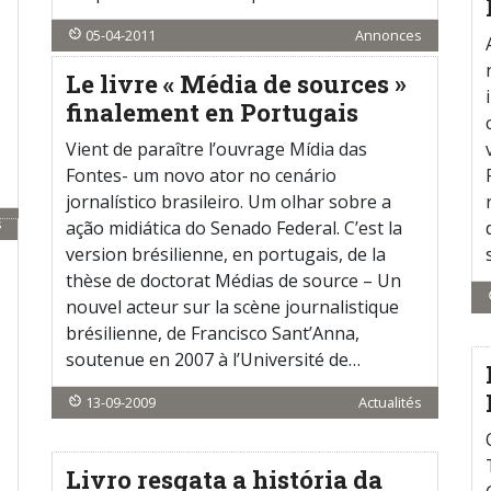
05-04-2011
Annonces
Le livre « Média de sources »
finalement en Portugais
Vient de paraître l’ouvrage Mídia das
Fontes- um novo ator no cenário
jornalístico brasileiro. Um olhar sobre a
s
ação midiática do Senado Federal. C’est la
version brésilienne, en portugais, de la
thèse de doctorat Médias de source – Un
nouvel acteur sur la scène journalistique
brésilienne, de Francisco Sant’Anna,
soutenue en 2007 à l’Université de…
13-09-2009
Actualités
Livro resgata a história da