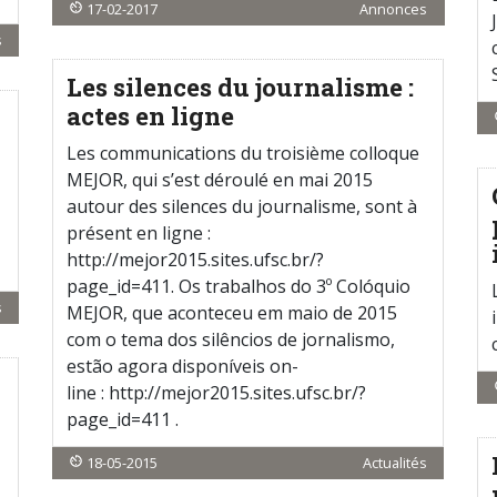
17-02-2017
Annonces
s
Les silences du journalisme :
actes en ligne
Les communications du troisième colloque
MEJOR, qui s’est déroulé en mai 2015
autour des silences du journalisme, sont à
présent en ligne :
http://mejor2015.sites.ufsc.br/?
page_id=411. Os trabalhos do 3º Colóquio
s
MEJOR, que aconteceu em maio de 2015
com o tema dos silêncios de jornalismo,
estão agora disponíveis on-
line : http://mejor2015.sites.ufsc.br/?
page_id=411 .
18-05-2015
Actualités