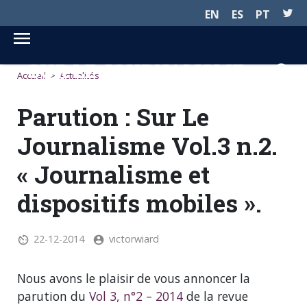
EN
ES
PT
SUR LE JOURNALISME...
Accueil
>
Actualités
Parution : Sur Le
Journalisme Vol.3 n.2.
« Journalisme et
dispositifs mobiles ».
22-12-2014
victorwiard
Nous avons le plaisir de vous annoncer la
parution du
Vol 3, n°2 – 2014
de la revue