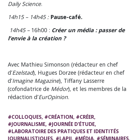
Daily Science
.
14h15 – 14h45 :
Pause-café.
14h45 –
16h00 :
Créer un média : passer de
l’envie à la création ?
Avec Mathieu Simonson (rédacteur en chef
d’
Ezelstad
), Hugues Dorzee (rédacteur en chef
d’
Imagine Magazine
), Tiffany Lasserre
(cofondatrice de
Médor
), et les membres de la
rédaction d’
EurOpinion
.
#
COLLOQUES
, #
CRÉATION
, #
CRÉER
,
#
JOURNALISME
, #
JOURNÉE D'ÉTUDE
,
#
LABORATOIRE DES PRATIQUES ET IDENTITÉS
JOURNALISTIQUES
, #
LAPIJ
, #
MÉDIA
, #
SÉMINAIRES
,