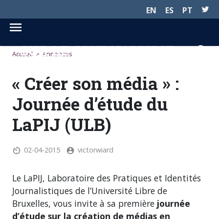
EN
ES
PT
SUR LE JOURNALISME...
Accueil
>
Annonces
« Créer son média » :
Journée d’étude du
LaPIJ (ULB)
02-04-2015
victorwiard
Le LaPIJ, Laboratoire des Pratiques et Identités
Journalistiques de l’Université Libre de
Bruxelles, vous invite à sa première
journée
d’étude sur la création de médias en