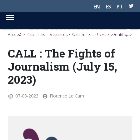
EN
ES
PT
SUR LE JOURNALISME...
Accueil
>
Actualités
•
Annonces
•
Ressources
•
Revue scientifique
CALL : The Fights of
Journalism (July 15,
2023)
07-03-2023
Florence Le Cam