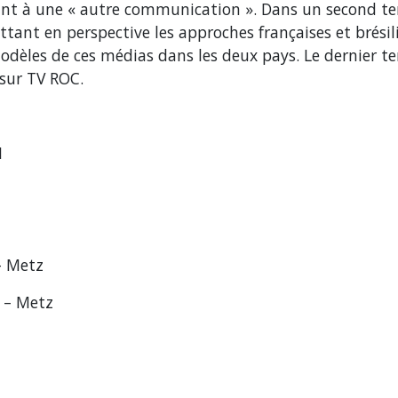
quant à une « autre communication ». Dans un second t
tant en perspective les approches françaises et brési
s modèles de ces médias dans les deux pays. Le dernier 
 sur TV ROC.
I
– Metz
e – Metz