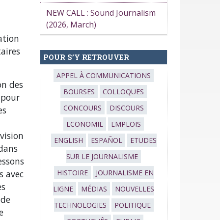
NEW CALL : Sound Journalism
(2026, March)
ation
aires
POUR S’Y RETROUVER
APPEL À COMMUNICATIONS
on des
BOURSES
COLLOQUES
 pour
CONCOURS
DISCOURS
es
a
ECONOMIE
EMPLOIS
vision
ENGLISH
ESPAÑOL
ETUDES
 dans
SUR LE JOURNALISME
essons
s avec
HISTOIRE
JOURNALISME EN
es
LIGNE
MÉDIAS
NOUVELLES
 de
TECHNOLOGIES
POLITIQUE
e