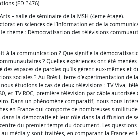
ations (ED 3476)
Arts – salle de séminaire de la MSH (4eme étage).
ctorat en sciences de l’information et de la communic
 le thème : Démocratisation des télévisions commuaut
oit à la communication ? Que signifie la démocratisati
u communautaires ? Quelles expériences ont été menées
gné des espaces de paroles qu’ils gèrent eux-mêmes et d
ions sociales ? Au Brésil, terre d’expérimentation de l
nous étudions le cas de deux télévisions : TV Viva, télé
80, et TV ROC, première télévision par câble autorisée
aneiro. Dans un phénomène comparatif, nous nous intér
aches en France qui comporte de nombreuses similitude
 dans la démocratie et leur rôle dans la diffusion de s
 centre du premier temps du document. Les questions
cès au média y sont traitées, en comparant la France et l