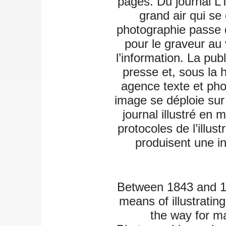
pages. Du journal L’
grand air qui se
photographie passe 
pour le graveur au v
l’information. La pub
presse et, sous la h
agence texte et phot
image se déploie sur 
journal illustré en
protocoles de l’illus
produisent une in
Between 1843 and 1
means of illustratin
the way for ma