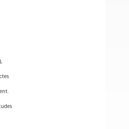
),
ctes
ent.
Etudes