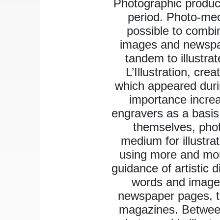
Photographic product
period. Photo-mec
possible to combin
images and newspap
tandem to illustra
L’Illustration, cre
which appeared duri
importance increa
engravers as a basis 
themselves, pho
medium for illustra
using more and mor
guidance of artistic d
words and images
newspaper pages, tr
magazines. Between