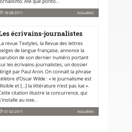
jornalismo. Até que ponto…
18-08-2011
Actualités
Les écrivains-journalistes
La revue Textyles, la Revue des lettres
belges de langue française, annonce la
parution de son dernier numéro portant
sur les écrivains-journalistes, un dossier
dirigé par Paul Aron. On connaît la phrase
célèbre d’Oscar Wilde : « le journalisme est
illisible et […] la littérature n’est pas lue ».
Cette citation illustre la concurrence, qui
s’installe au xixe…
01-02-2011
Actualités