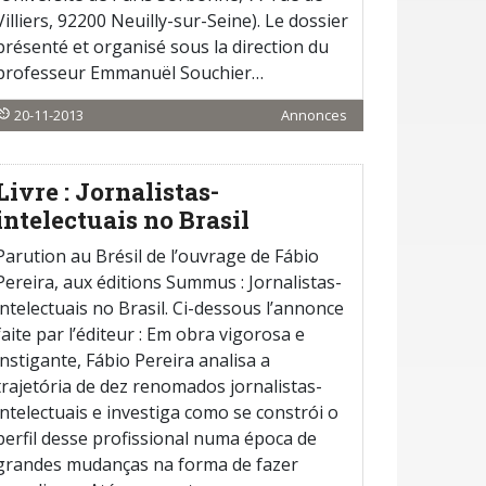
Villiers, 92200 Neuilly-sur-Seine). Le dossier
présenté et organisé sous la direction du
professeur Emmanuël Souchier…
20-11-2013
Annonces
Livre : Jornalistas-
intelectuais no Brasil
Parution au Brésil de l’ouvrage de Fábio
Pereira, aux éditions Summus : Jornalistas-
intelectuais no Brasil. Ci-dessous l’annonce
faite par l’éditeur : Em obra vigorosa e
instigante, Fábio Pereira analisa a
trajetória de dez renomados jornalistas-
intelectuais e investiga como se constrói o
perfil desse profissional numa época de
grandes mudanças na forma de fazer